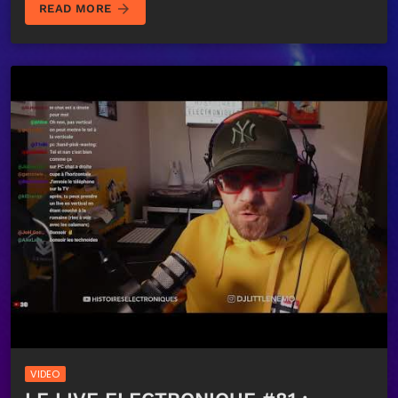
arrow_forward
READ MORE
VIDEO