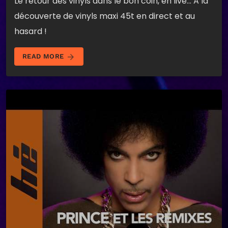
Le retour des vinyls dans le bon coin, en live… A la
découverte de vinyls maxi 45t en direct et au
hasard !
arrow_forward
READ MORE