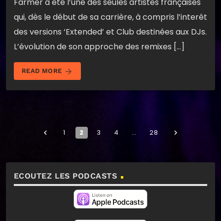
Farmer a été l’une des seules artistes françaises
qui, dès le début de sa carrière, à compris l’interêt
des versions ‘Extended’ et Club destinées aux DJs.
L’évolution de son approche des remixes […]
arrow_forward
READ MORE
1
2
3
4
…
28
navigate_before
navigate_next
ECOUTEZ LES PODCASTS