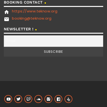
BOOKING CONTACT
https://www.teknow.org
home
booking@teknow.org
email
NEWSLETTER !