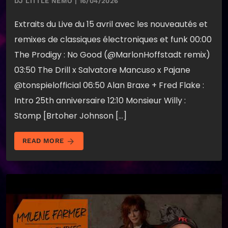
DJ LITTLE NEMO | 16/04/2026
Extraits du Live du 15 avril avec les nouveautés et
remixes de classiques électroniques et funk 00:00
The Prodigy : No Good (@MarlonHoffstadt remix)
03:50 The Drill x Salvatore Mancuso x Pajane
@tonspielofficial 06:50 Alan Braxe + Fred Flake :
Intro 25th anniversaire 12:10 Monsieur Willy :
Stomp [Brtoher Johnson […]
arrow_forward
READ MORE