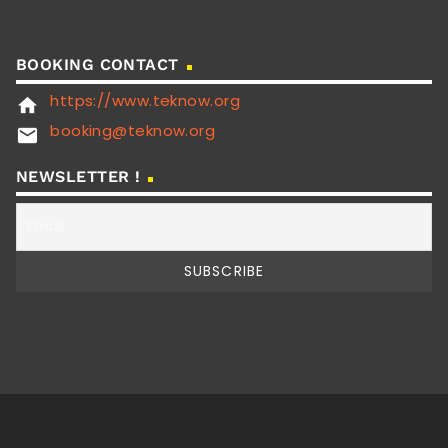
BOOKING CONTACT
https://www.teknow.org
home
booking@teknow.org
email
NEWSLETTER !