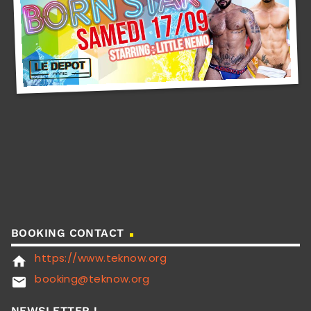
BOOKING CONTACT
https://www.teknow.org
home
booking@teknow.org
email
NEWSLETTER !