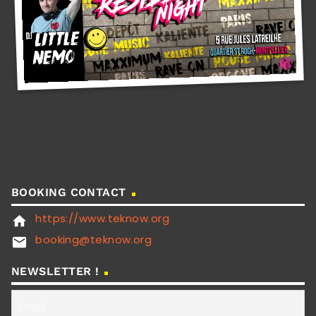
BOOKING CONTACT
https://www.teknow.org
home
booking@teknow.org
email
NEWSLETTER !