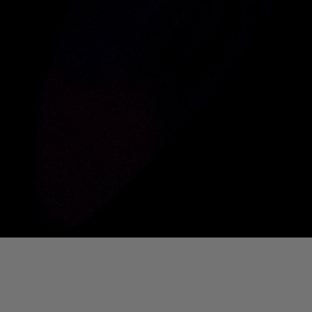
01. Where Is My Man (DJ Little Nemo Remix)