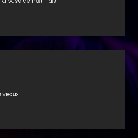
à base de fruit frais.
 niveaux