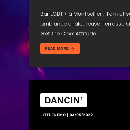
Bar LGBT+ à Montpellier ; Tom et 
ambiance chaleureuse Terrasse Qua
Get the Coxx Attitude
arrow_forward
READ MORE
DANCIN’
LITTLENEMO | 03/05/2022