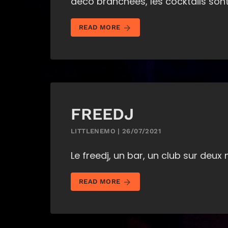
déco branchées, les cocktails sont 
arrow_forward
READ MORE
FREEDJ
LITTLENEMO | 26/07/2021
Le freedj, un bar, un club sur deux
arrow_forward
READ MORE