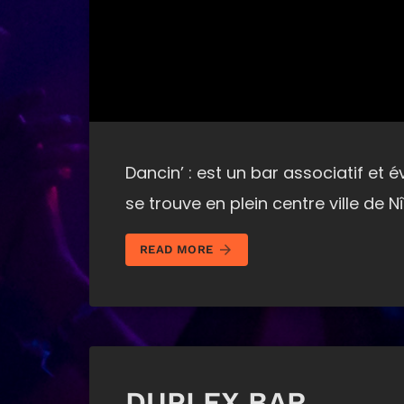
Dancin’ : est un bar associatif et 
se trouve en plein centre ville de 
arrow_forward
READ MORE
DUPLEX BAR